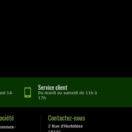
Service client
ant 14
Du mardi au samedi de 11h à
17h
ociété
Contactez-nous
2 Rue d'Hurtebise
sommes-
59125