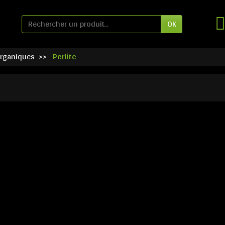
OK
organiques
Perlite