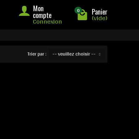
Mon
0
Panier
compte
(vide)
Connexion
Trier par :
-- veuillez choisir --