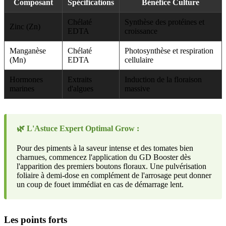
Composant
Spécifications
Bénéfice Culture
Chélaté
Synthèse des protéines et
Zinc (Zn)
EDTA
croissance
Manganèse
Chélaté
Photosynthèse et respiration
(Mn)
EDTA
cellulaire
Hormones
Extraits
Induction de la floraison
marines
d'algues
massive
🌿 L'Astuce Expert Optimal Grow :
Pour des piments à la saveur intense et des tomates bien
charnues, commencez l'application du GD Booster dès
l'apparition des premiers boutons floraux. Une pulvérisation
foliaire à demi-dose en complément de l'arrosage peut donner
un coup de fouet immédiat en cas de démarrage lent.
Les points forts