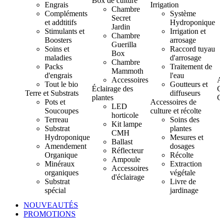
Box de culture
Engrais
Irrigation
Chambre
Compléments
Système
Secret
et addtitifs
Hydroponique
Jardin
Stimulants et
Irrigation et
Chambre
Boosters
arrosage
Guerilla
Soins et
Raccord tuyau
Box
maladies
d'arrosage
Chambre
Packs
Traitement de
Mammoth
d'engrais
l'eau
Accessoires
Tout le bio
Goutteurs et
Éclairage des
Terre et Substrats
diffuseurs
plantes
Pots et
Accessoires de
LED
Soucoupes
culture et récolte
horticole
Terreau
Soins des
Kit lampe
Substrat
plantes
CMH
Hydroponique
Mesures et
Ballast
Amendement
dosages
Réflecteur
Organique
Récolte
Ampoule
Minéraux
Extraction
Accessoires
organiques
végétale
d'éclairage
Substrat
Livre de
spécial
jardinage
NOUVEAUTÉS
PROMOTIONS