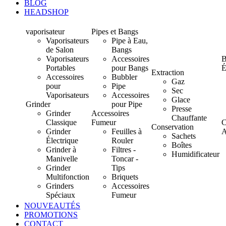
BLOG
HEADSHOP
vaporisateur
Pipes et Bangs
Vaporisateurs
Pipe à Eau,
de Salon
Bangs
Vaporisateurs
Accessoires
B
Portables
pour Bangs
É
Extraction
Accessoires
Bubbler
Gaz
pour
Pipe
Sec
Vaporisateurs
Accessoires
Glace
Grinder
pour Pipe
Presse
Grinder
Accessoires
Chauffante
Classique
Fumeur
C
Conservation
Grinder
Feuilles à
A
Sachets
Électrique
Rouler
Boîtes
Grinder à
Filtres -
Humidificateur
Manivelle
Toncar -
Grinder
Tips
Multifonction
Briquets
Grinders
Accessoires
Spéciaux
Fumeur
NOUVEAUTÉS
PROMOTIONS
CONTACT