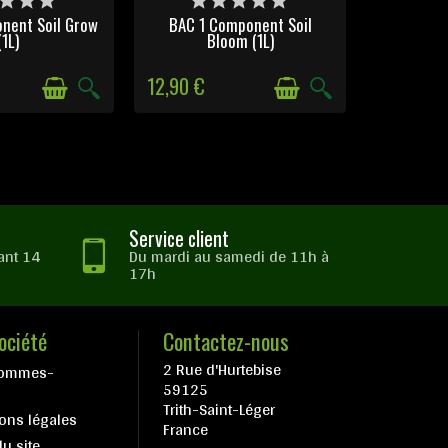
nent Soil Grow
BAC 1 Component Soil
(1L)
Bloom (1L)
12,90 €
Service client
ant 14
Du mardi au samedi de 11h à
17h
ociété
Contactez-nous
2 Rue d'Hurtebise
sommes-
59125
Trith-Saint-Léger
ons légales
France
du site