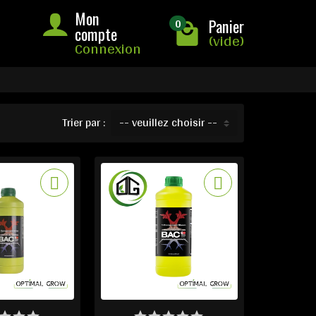
Mon
0
Panier
compte
(vide)
Connexion
Trier par :
-- veuillez choisir --
TICLES EN STOCK
DERNIERS ARTICLES EN STOCK