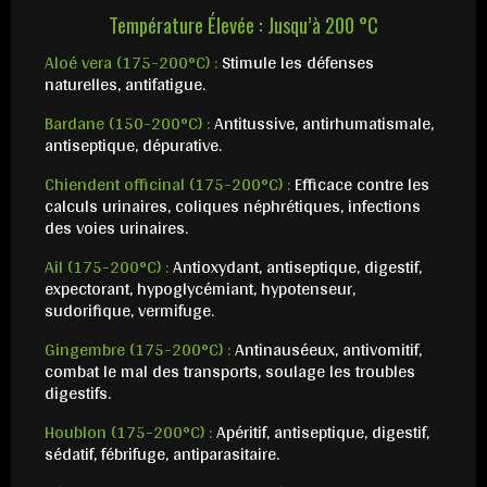
Température Élevée : Jusqu’à 200 °C
Aloé vera (175-200°C) :
Stimule les défenses
naturelles, antifatigue.
Bardane (150-200°C) :
Antitussive, antirhumatismale,
antiseptique, dépurative.
Chiendent officinal (175-200°C) :
Efficace contre les
calculs urinaires, coliques néphrétiques, infections
des voies urinaires.
Ail (175-200°C) :
Antioxydant, antiseptique, digestif,
expectorant, hypoglycémiant, hypotenseur,
sudorifique, vermifuge.
Gingembre (175-200°C) :
Antinauséeux, antivomitif,
combat le mal des transports, soulage les troubles
digestifs.
Houblon (175-200°C) :
Apéritif, antiseptique, digestif,
sédatif, fébrifuge, antiparasitaire.