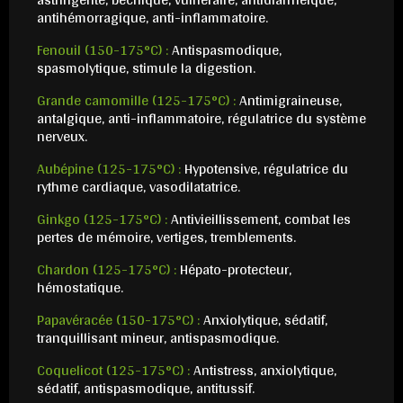
antihémorragique, anti-inflammatoire.
Fenouil (150-175°C) :
Antispasmodique,
spasmolytique, stimule la digestion.
Grande camomille (125-175°C) :
Antimigraineuse,
antalgique, anti-inflammatoire, régulatrice du système
nerveux.
Aubépine (125-175°C) :
Hypotensive, régulatrice du
rythme cardiaque, vasodilatatrice.
Ginkgo (125-175°C) :
Antivieillissement, combat les
pertes de mémoire, vertiges, tremblements.
Chardon (125-175°C) :
Hépato-protecteur,
hémostatique.
Papavéracée (150-175°C) :
Anxiolytique, sédatif,
tranquillisant mineur, antispasmodique.
Coquelicot (125-175°C) :
Antistress, anxiolytique,
sédatif, antispasmodique, antitussif.