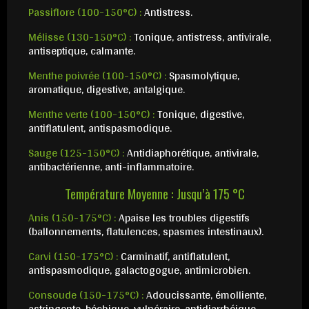
Passiflore (100-150°C) :
Antistress.
Mélisse (130-150°C) :
Tonique, antistress, antivirale,
antiseptique, calmante.
Menthe poivrée (100-150°C) :
Spasmolytique,
aromatique, digestive, antalgique.
Menthe verte (100-150°C) :
Tonique, digestive,
antiflatulent, antispasmodique.
Sauge (125-150°C) :
Antidiaphorétique, antivirale,
antibactérienne, anti-inflammatoire.
Température Moyenne : Jusqu’à 175 °C
Anis (150-175°C) :
Apaise les troubles digestifs
(ballonnements, flatulences, spasmes intestinaux).
Carvi (150-175°C) :
Carminatif, antiflatulent,
antispasmodique, galactogogue, antimicrobien.
Consoude (150-175°C) :
Adoucissante, émolliente,
astringente, béchique, vulnéraire, antidiarrhéique,