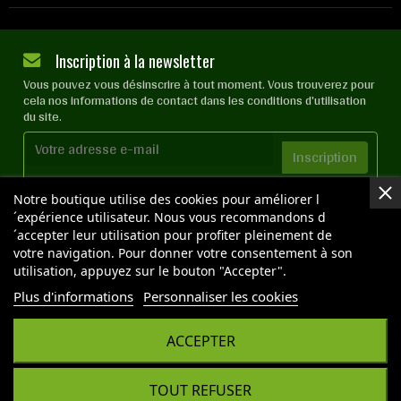
Inscription à la newsletter
Vous pouvez vous désinscrire à tout moment. Vous trouverez pour
cela nos informations de contact dans les conditions d'utilisation
du site.
J'accepte les
conditions générales
et la
politique de
Notre boutique utilise des cookies pour améliorer l
confidentialité
´expérience utilisateur. Nous vous recommandons d
´accepter leur utilisation pour profiter pleinement de
votre navigation. Pour donner votre consentement à son
utilisation, appuyez sur le bouton "Accepter".
NOS BOUTIQUES
Plus d'informations
Personnaliser les cookies
ACCEPTER
Copyright © 2026 OPTIMAL GROW - Tous droits réservés
- Reproduction interdite sans autorisation - Site
réalisé par :
InSitWeb - Web agency
TOUT REFUSER