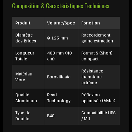
Composition & Caractéristiques Techniques
Produit
Volume/Spec
Fonction
Diamètre
Raccordement
Ø 125 mm
des Brides
gaine extraction
Longueur
400 mm (40
Format S (Short)
Totale
cm)
compact
Résistance
Matériau
Borosilicate
thermique
Verre
extrême
Qualité
Pearl
Réflexion
Aluminium
Technology
optimisée (Mylar)
Type de
Compatibilité HPS
E40
Douille
/ MH