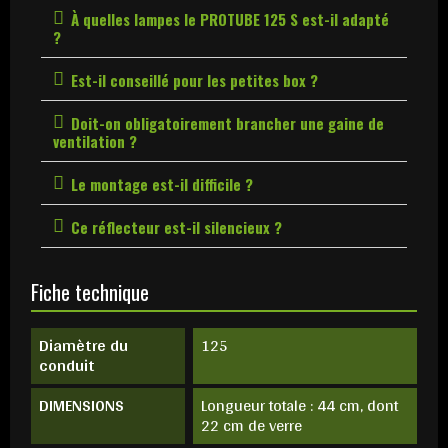
À quelles lampes le PROTUBE 125 S est-il adapté
?
Est-il conseillé pour les petites box ?
Doit-on obligatoirement brancher une gaine de
ventilation ?
Le montage est-il difficile ?
Ce réflecteur est-il silencieux ?
Fiche technique
Diamètre du
125
conduit
DIMENSIONS
Longueur totale : 44 cm, dont
22 cm de verre