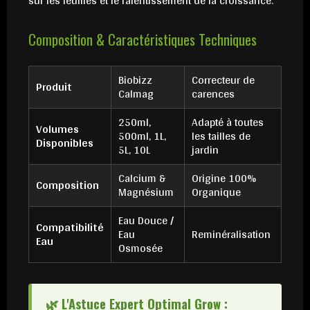
sur les feuilles et le ralentissement de la croissance.
Composition & Caractéristiques Techniques
Biobizz
Correcteur de
Produit
Calmag
carences
250ml,
Adapté à toutes
Volumes
500ml, 1L,
les tailles de
Disponibles
5L, 10L
jardin
Calcium &
Origine 100%
Composition
Magnésium
Organique
Eau Douce /
Compatibilité
Eau
Reminéralisation
Eau
Osmosée
🌿 L'Astuce Expert Optimal Grow :