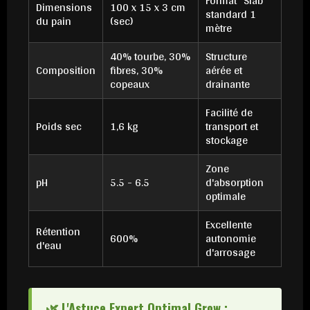
Format "Slab"
Dimensions
100 x 15 x 3 cm
standard 1
du pain
(sec)
mètre
40% tourbe, 30%
Structure
Composition
fibres, 30%
aérée et
copeaux
drainante
Facilité de
Poids sec
1,6 kg
transport et
stockage
Zone
pH
5.5 - 6.5
d'absorption
optimale
Excellente
Rétention
600%
autonomie
d'eau
d'arrosage
🌿 L'Astuce Expert Optimal Grow :