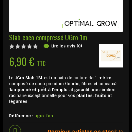
Slab coco compressé UGro 1m
Lire les avis (0)
6,90 €
TTC
Le
UGro Slab 15L
est un pain de culture de
1 mètre
composé de coco premium (tourbe, fibres et copeaux).
Tamponné et prêt à l’emploi
, il garantit une aération
racinaire exceptionnelle pour vos
plantes, fruits et
légumes
.
Référence :
ugro-fan
Derniers articles en stock
(2