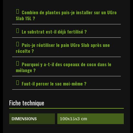
Combien de plantes puis-je installer sur un UGro
Slab 15L ?
Le substrat est-il déjà fertilisé ?
Puis-je réutiliser le pain UGro Slab après une
récolte ?
Pourquoi y a-t-il des copeaux de coco dans le
mélange ?
Faut-il percer le sac moi-même ?
Fiche technique
DIMENSIONS
100x15x3 cm