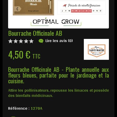
Bourrache Officinale AB
Lire les avis (0)
4,50 €
TTC
Bourrache Officinale AB - Plante annuelle aux
fleurs bleues, parfaite pour le jardinage et la
cuisine.
Attire les pollinisateurs, repousse les limaces et possède
des bienfaits médicinaux.
Référence :
1270A