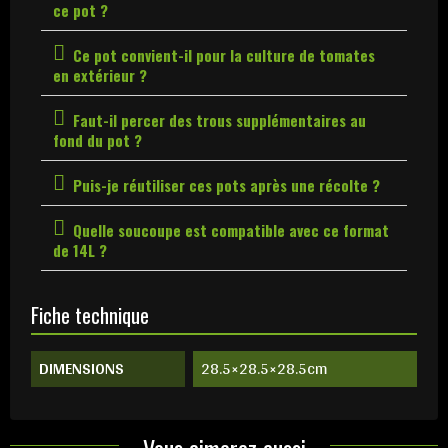
ce pot ?
Ce pot convient-il pour la culture de tomates
en extérieur ?
Faut-il percer des trous supplémentaires au
fond du pot ?
Puis-je réutiliser ces pots après une récolte ?
Quelle soucoupe est compatible avec ce format
de 14L ?
Fiche technique
DIMENSIONS
28.5×28.5×28.5cm