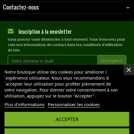
Contactez-nous
Inscription à la newsletter
Vous pouvez vous désinscrire à tout moment. Vous trouverez pour
cela nos informations de contact dans les conditions d'utilisation
du site.
J'accepte les
conditions générales
et la
politique de
Notre boutique utilise des cookies pour améliorer l
confidentialité
´expérience utilisateur. Nous vous recommandons d
´accepter leur utilisation pour profiter pleinement de
votre navigation. Pour donner votre consentement à son
utilisation, appuyez sur le bouton "Accepter".
NOS BOUTIQUES
Plus d'informations
Personnaliser les cookies
ACCEPTER
Copyright © 2026 OPTIMAL GROW - Tous droits réservés
- Reproduction interdite sans autorisation - Site