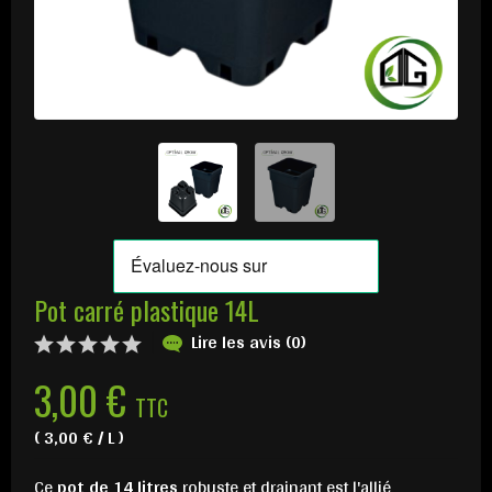
Pot carré plastique 14L
Lire les avis (0)
3,00 €
TTC
( 3,00 € / L )
Ce
pot de 14 litres
robuste et drainant est l'allié