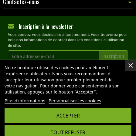
Contactez-nous
Inscription à la newsletter
Vous pouvez vous désinscrire à tout moment. Vous trouverez pour
cela nos informations de contact dans les conditions d'utilisation
du site.
J'accepte les
conditions générales
et la
politique de
Notre boutique utilise des cookies pour améliorer l
confidentialité
´expérience utilisateur. Nous vous recommandons d
´accepter leur utilisation pour profiter pleinement de
votre navigation. Pour donner votre consentement à son
utilisation, appuyez sur le bouton "Accepter".
NOS BOUTIQUES
Plus d'informations
Personnaliser les cookies
ACCEPTER
Copyright © 2026 OPTIMAL GROW - Tous droits réservés
- Reproduction interdite sans autorisation - Site
réalisé par :
InSitWeb - Web agency
TOUT REFUSER