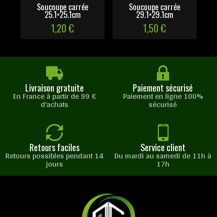
Soucoupe carrée
Soucoupe carrée
P
25.1×25.1cm
29.1×29.1cm
1,20 €
1,50 €
Livraison gratuite
Paiement sécurisé
En France à partir de 99 €
Paiement en ligne 100%
d'achats
sécurisé
Retours faciles
Service client
Retours possibles pendant 14
Du mardi au samedi de 11h à
jours
17h