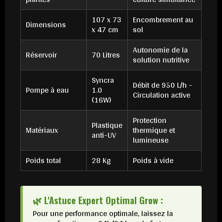
107 x 73
Encombrement au
Dimensions
x 47 cm
sol
Autonomie de la
Réservoir
70 Litres
solution nutritive
Syncra
Débit de 950 L/h -
Pompe à eau
1.0
Circulation active
(16W)
Protection
Plastique
Matériaux
thermique et
anti-UV
lumineuse
Poids total
28 Kg
Poids à vide
🌿 L'Astuce Expert Optimal Grow :
Pour une performance optimale, laissez la