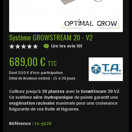
Système GROWSTREAM 20 - V2
Lire les avis (0)
689,00 €
TTC
Dont 0,50 € d'éco-participation
Délai de livraison estimé : 15 à 20 jours
Cultivez jusqu'à
20 plantes
avec le
GrowStream 20 V2
.
Ce système
aéro-hydroponique
de pointe garantit une
oxygénation racinaire
maximale pour une croissance
fulgurante de vos fruits et légumes.
Référence :
ta-gs20