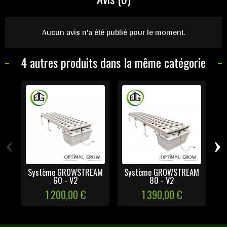
Aucun avis n'a été publié pour le moment.
4 autres produits dans la même catégorie
‹
›
Système GROWSTREAM
Système GROWSTREAM
S
60 - V2
80 - V2
1 200,00 €
1 390,00 €