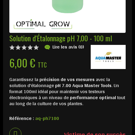
Solution d'Étalonnage pH 7,00 - 100 ml
Lire les avis (0)
6,00 €
TTC
Garantissez la
précision de vos mesures
avec la
solution d'étalonnage
pH 7.00 Aqua Master Tools
. Un
format 100ml idéal pour maintenir vos testeurs
électroniques à un niveau de
performance optimal
tout
au long de la culture de vos plantes.
Référence :
aq-ph7100
Victime de son succès