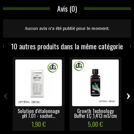
Avis (0)
Aucun avis n'a été publié pour le moment.
10 autres produits dans la même catégorie
‹
›
Solution d'étalonnage
Growth Technology
M
pH 7.01 - sachet...
Buffer EC 1.413 mS/cm
E
300ml
1,90 €
5,00 €