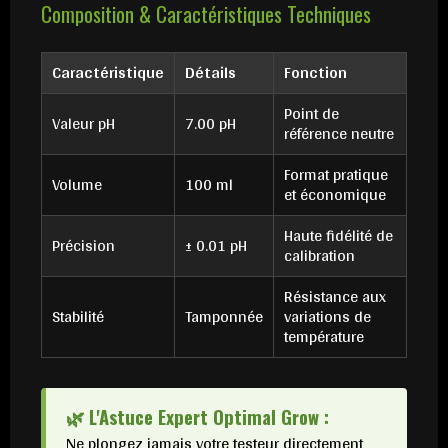
Composition & Caractéristiques Techniques
Caractéristique
Détails
Fonction
Point de
Valeur pH
7.00 pH
référence neutre
Format pratique
Volume
100 ml
et économique
Haute fidélité de
Précision
± 0.01 pH
calibration
Résistance aux
Stabilité
Tamponnée
variations de
température
🌿 L'Astuce Expert Optimal Grow :
Ne plongez jamais votre testeur directement