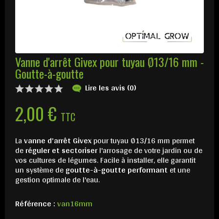
Vanne d'arrêt Givex pour tuyau Ø13/16 mm -
Goutte-à-goutte
Lire les avis (0)
2,00 €
TTC
La
vanne d’arrêt Givex
pour tuyau Ø13/16 mm permet
de
réguler et sectoriser
l'arrosage de votre jardin ou de
vos cultures de légumes. Facile à installer, elle garantit
un système de
goutte-à-goutte performant
et une
gestion optimale de l'eau.
Référence :
van16mm