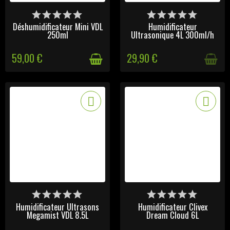
DERNIERS ARTICLES EN
VICTIME DE SON SUCCÈS
STOCK
Déshumidificateur Mini VDL
Humidificateur
250ml
Ultrasonique 4L 300ml/h
59,00 €
29,90 €
DERNIERS ARTICLES EN
DERNIERS ARTICLES EN
STOCK
STOCK
Humidificateur Ultrasons
Humidificateur Clivex
Megamist VDL 8.5L
Dream Cloud 6L