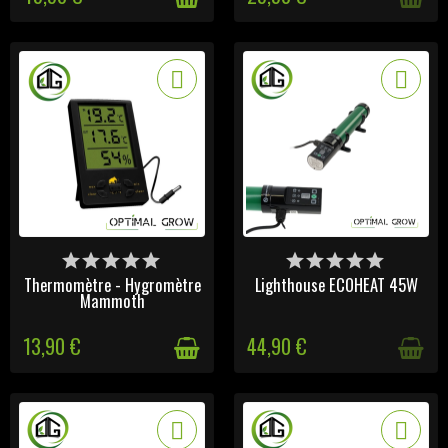
DISPONIBLE
VICTIME DE SON SUCCÈS
Thermomètre - Hygromètre
Lighthouse ECOHEAT 45W
Mammoth
13,90 €
44,90 €