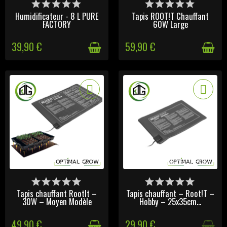
DISPONIBLE
DERNIERS ARTICLES EN
STOCK
Humidificateur - 8 L PURE
Tapis ROOT!T Chauffant
FACTORY
60W Large
39,90 €
59,90 €
DERNIERS ARTICLES EN
VICTIME DE SON SUCCÈS
STOCK
Tapis chauffant RootIt –
Tapis chauffant – Root!T –
30W – Moyen Modèle
Hobby – 25x35cm...
49,90 €
29,90 €