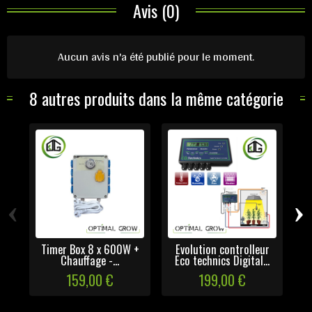
Avis (0)
Aucun avis n'a été publié pour le moment.
8 autres produits dans la même catégorie
‹
›
Timer Box 8 x 600W +
Evolution controlleur
Ré
Chauffage -...
Eco technics Digital...
159,00 €
199,00 €