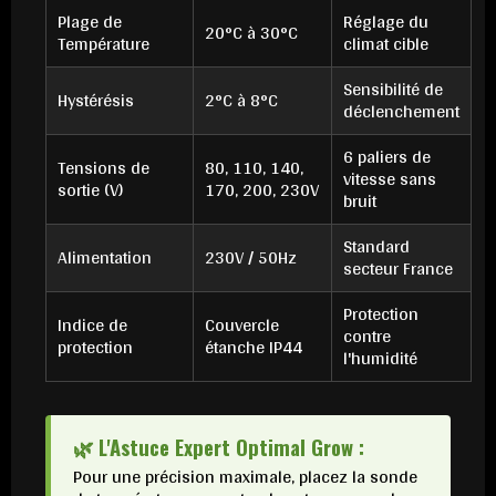
Plage de
Réglage du
20°C à 30°C
Température
climat cible
Sensibilité de
Hystérésis
2°C à 8°C
déclenchement
6 paliers de
Tensions de
80, 110, 140,
vitesse sans
sortie (V)
170, 200, 230V
bruit
Standard
Alimentation
230V / 50Hz
secteur France
Protection
Indice de
Couvercle
contre
protection
étanche IP44
l'humidité
🌿 L'Astuce Expert Optimal Grow :
Pour une précision maximale, placez la sonde