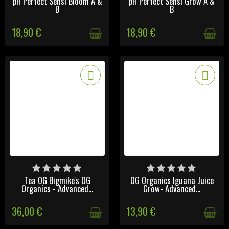
pH Perfect Sensi Bloom A &
pH Perfect Sensi Grow A &
B
B
18,90 €
18,90 €
DISPONIBLE
DERNIERS ARTICLES EN
STOCK
Tea OG Bigmike's OG
OG Organics Iguana Juice
Organics - Advanced...
Grow- Advanced...
36,00 €
13,90 €