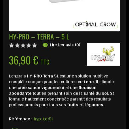
HY-PRO – TERRA – 5 L
Lire les avis (0)
36,90 €
TTC
L'engrais
HY-PRO Terra 5L
est une solution nutritive
complète conçue pour les cultures en
terre
. Il stimule
une
croissance vigoureuse
et une
floraison
abondante
tout en prenant soin de la santé du sol. Sa
formule hautement concentrée garantit des résultats
professionnels pour tous vos
fruits et légumes
.
Référence :
hyp-ter5l