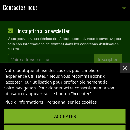
Contactez-nous
Inscription à la newsletter
Vous pouvez vous désinscrire à tout moment. Vous trouverez pour
cela nos informations de contact dans les conditions d'utilisation
du site.
J'accepte les
conditions générales
et la
politique de
Notre boutique utilise des cookies pour améliorer l
confidentialité
´expérience utilisateur. Nous vous recommandons d
´accepter leur utilisation pour profiter pleinement de
votre navigation. Pour donner votre consentement à son
utilisation, appuyez sur le bouton "Accepter".
NOS BOUTIQUES
Plus d'informations
Personnaliser les cookies
ACCEPTER
Copyright © 2026 OPTIMAL GROW - Tous droits réservés
- Reproduction interdite sans autorisation - Site