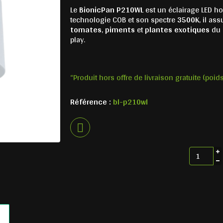
Le
BionicPan P210WL
est un éclairage LED h
technologie COB et son spectre
3500K
, il a
tomates
,
piments
et
plantes exotiques
du s
play.
“Produit hors offre de livraison gratuite (poid
Référence :
bl-p210wl