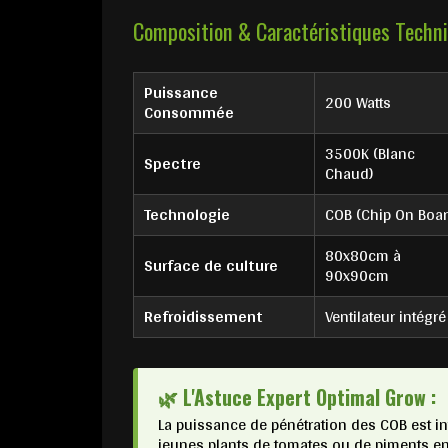
Composition & Caractéristiques Techn
Puissance
200 Watts
Consommée
3500K (Blanc
Spectre
Chaud)
Technologie
COB (Chip On Boar
80x80cm à
Surface de culture
90x90cm
Refroidissement
Ventilateur intégré
🌿 L'Astuce Expert Optimal Grow :
La puissance de pénétration des COB est int
jeunes plants de tomates ou de piments e