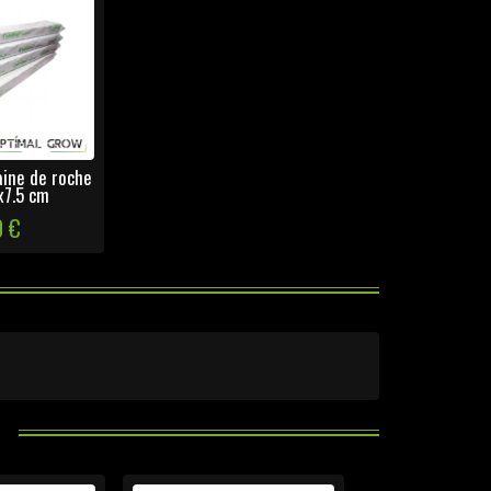
aine de roche
x7.5 cm
0 €