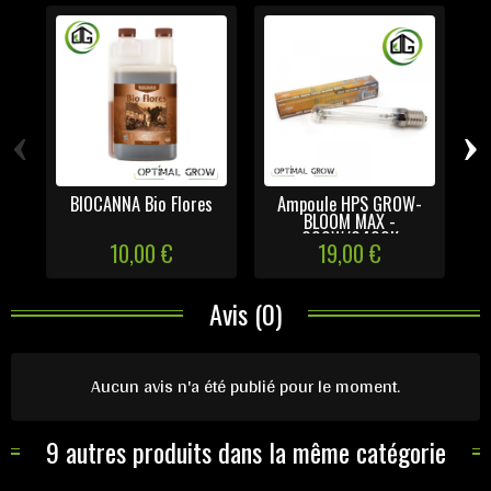
‹
›
BIOCANNA Bio Flores
Ampoule HPS GROW-
Ef
BLOOM MAX -
600W/6400K
10,00 €
19,00 €
Avis (0)
Aucun avis n'a été publié pour le moment.
9 autres produits dans la même catégorie