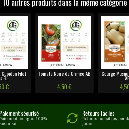
10 autres produits dans la même catégorie
 Cupidon Filet
Tomate Noire de Crimée AB
Courge Musqu
 Fil...
A
50 €
4,50 €
4,5
Paiement sécurisé
Retours faciles
Paiement en ligne 100%
Retours possibles pend
sécurisé
jours