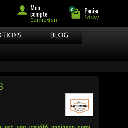
Mon
0
Panier
compte
(vide)
Connexion
TIONS
BLOG
B
est une variété ancienne semi-