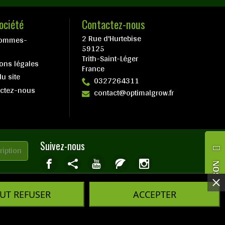
ociété
Contactez-nous
2 Rue d'Hurtebise
sommes-
59125
Trith-Saint-Léger
ons légales
France
du site
0327264311
actez-nous
contact@optimalgrow.fr
Suivez-nous
NOS BOUTIQUES
UT REFUSER
ACCEPTER
te réalisé par :
InSitWeb - Web agency