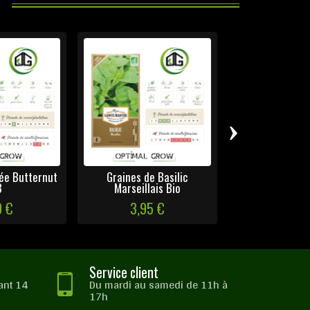
›
ée Butternut
Graines de Basilic
Navet Milan 
B
Marseillais Bio
0 €
3,95 €
3,65 
Service client
ant 14
Du mardi au samedi de 11h à
17h