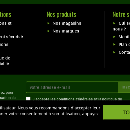
tions
Nos produits
Notre s
ons et
Nos magasins
Qui 
nous ?
Nos marques
nt sécurisé
Menti
ions
Plan 
s
Cont
que de
alité
rez pour
isation du
J'accepte les
conditions générales
et la
politique de
confidentialité
utilisateur. Nous vous recommandons d´accepter leur
TO
onner votre consentement à son utilisation, appuyez
roits réservés - Reproduction interdite sans autorisation - Si