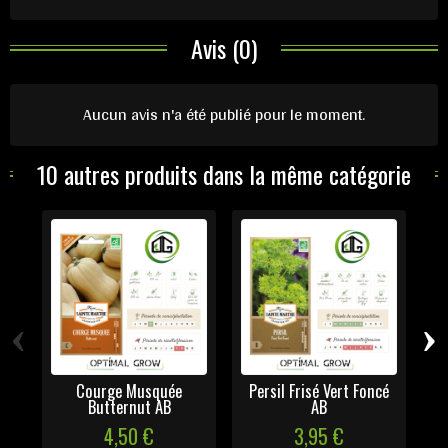
Avis (0)
Aucun avis n'a été publié pour le moment.
10 autres produits dans la même catégorie
‹
›
Courge Musquée
Persil Frisé Vert Foncé
Butternut AB
AB
R
4,50 €
3,95 €