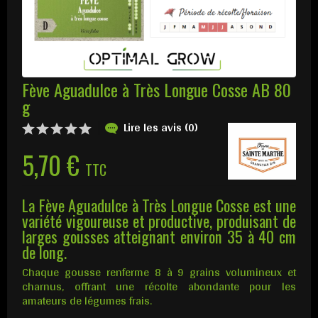
Fève Aguadulce à Très Longue Cosse AB 80
g
Lire les avis (0)
5,70 €
TTC
La Fève Aguadulce à Très Longue Cosse est une
variété vigoureuse et productive, produisant de
larges gousses atteignant environ 35 à 40 cm
de long.
Chaque gousse renferme 8 à 9 grains volumineux et
charnus, offrant une récolte abondante pour les
amateurs de légumes frais.